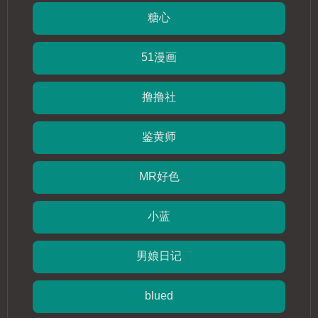
每日更新
最新章节实时更
手机阅读
随时随地畅快看
高清画质
流畅阅读体验
立即阅读漫画
→
收藏本站
★
586.0k+
漫画作品
320.8万+