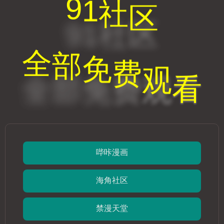
喵趣漫画
喵
免费在线漫画阅读平台
海量漫画 · 每日更新
首页
韩漫
日漫
国漫
BL漫画
漫画排行
立即阅读
最新更新
喵趣漫画官网 - 免费韩漫日
漫国漫在线阅读
通过喵趣漫画官网入口可在线阅读热门正版漫画，
支持韩漫、日漫与国漫高清浏览，手机电脑均可流
畅使用。
海量资源
全网热门漫画